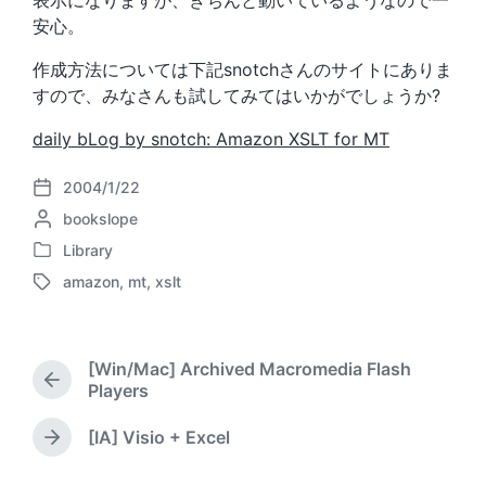
表示になりますが、きちんと動いているようなので一
安心。
作成方法については下記snotchさんのサイトにありま
すので、みなさんも試してみてはいかがでしょうか?
daily bLog by snotch: Amazon XSLT for MT
2004/1/22
P
P
bookslope
o
o
s
Library
P
s
t
amazon
,
mt
,
xslt
o
t
d
T
s
e
a
a
t
d
t
g
e
b
e
g
[Win/Mac] Archived Macromedia Flash
d
y
e
P
Players
i
d
r
n
w
e
[IA] Visio + Excel
N
i
v
e
t
i