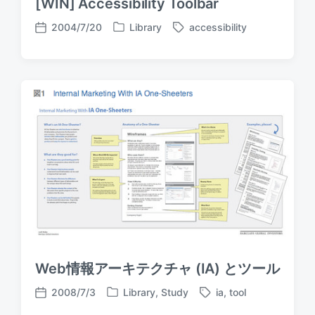
[WIN] Accessibility Toolbar
2004/7/20
Library
accessibility
P
T
P
o
a
o
s
g
s
t
g
t
e
e
d
d
d
a
i
w
t
n
i
e
t
h
Web情報アーキテクチャ (IA) とツール
2008/7/3
Library
,
Study
ia
,
tool
P
T
P
o
a
o