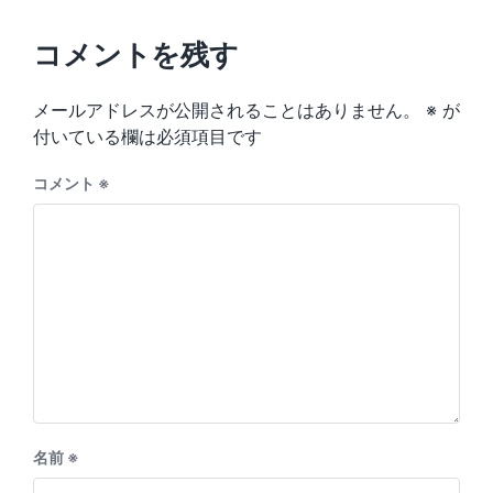
x
o
h
t
u
p
コメントを残す
s
o
p
s
o
メールアドレスが公開されることはありません。
※
が
t
s
:
付いている欄は必須項目です
t
:
コメント
※
名前
※