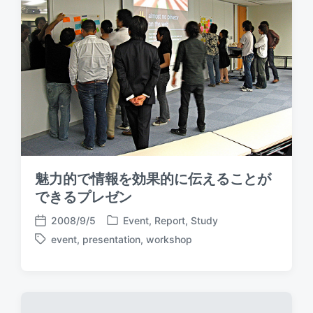
n
i
e
t
h
魅力的で情報を効果的に伝えることが
できるプレゼン
2008/9/5
Event
,
Report
,
Study
P
P
event
,
presentation
,
workshop
o
o
T
s
s
a
t
t
g
e
d
g
d
a
e