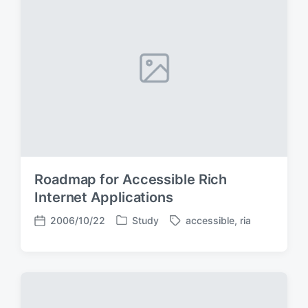
i
t
d
n
e
w
i
t
h
Roadmap for Accessible Rich
Internet Applications
2006/10/22
Study
accessible
,
ria
P
T
P
o
a
o
s
g
s
t
g
t
e
e
d
d
d
a