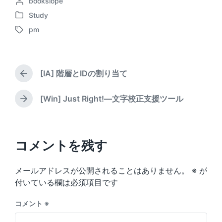
P
bookslope
o
o
s
Study
P
s
t
pm
o
t
d
T
s
e
a
a
t
d
t
g
e
b
e
g
d
[IA] 階層とIDの割り当て
y
e
P
i
d
r
n
w
e
[Win] Just Right!―文字校正支援ツール
N
v
i
e
i
t
x
o
h
t
u
p
コメントを残す
s
o
p
s
o
メールアドレスが公開されることはありません。
※
が
t
s
:
付いている欄は必須項目です
t
:
コメント
※