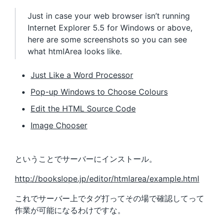
Just in case your web browser isn’t running
Internet Explorer 5.5 for Windows or above,
here are some screenshots so you can see
what htmlArea looks like.
Just Like a Word Processor
Pop-up Windows to Choose Colours
Edit the HTML Source Code
Image Chooser
ということでサーバーにインストール。
http://bookslope.jp/editor/htmlarea/example.html
これでサーバー上でタグ打ってその場で確認してって
作業が可能になるわけですな。