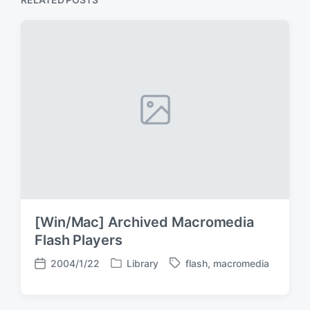
[Win/Mac] Archived Macromedia
Flash Players
2004/1/22
Library
flash
,
macromedia
P
T
P
o
a
o
s
g
s