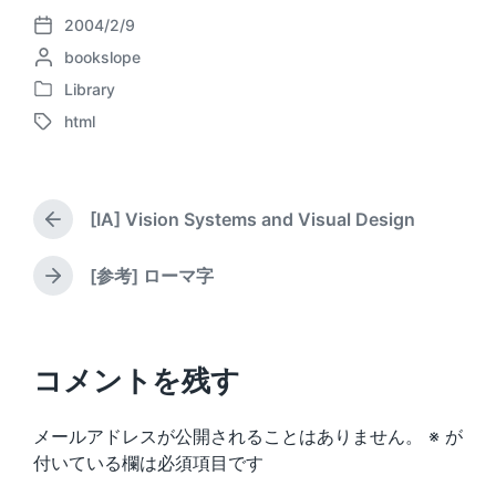
2004/2/9
P
P
bookslope
o
o
s
Library
P
s
t
html
o
t
d
T
s
e
a
a
t
d
t
g
e
b
e
g
d
[IA] Vision Systems and Visual Design
y
e
P
i
d
r
n
w
e
[参考] ローマ字
N
v
i
e
i
t
x
o
h
t
u
p
コメントを残す
s
o
p
s
o
メールアドレスが公開されることはありません。
※
が
t
s
:
付いている欄は必須項目です
t
: