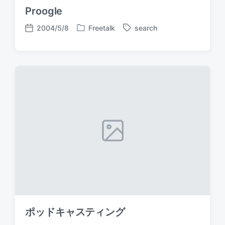
Proogle
2004/5/8
Freetalk
search
P
T
P
o
a
o
s
g
s
t
g
t
e
e
d
d
d
a
i
w
t
n
i
e
t
h
ポッドキャスティング