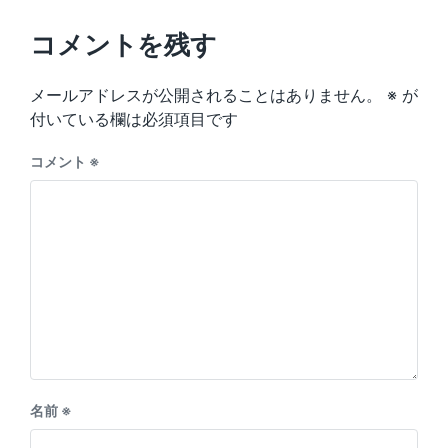
o
t
u
p
コメントを残す
s
o
p
s
o
メールアドレスが公開されることはありません。
※
が
t
s
:
付いている欄は必須項目です
t
:
コメント
※
名前
※