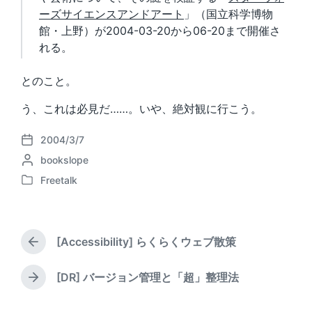
ーズサイエンスアンドアート
」（国立科学博物
館・上野）が2004-03-20から06-20まで開催さ
れる。
とのこと。
う、これは必見だ……。いや、絶対観に行こう。
2004/3/7
P
P
bookslope
o
o
s
Freetalk
P
s
t
o
t
d
s
e
a
t
d
t
[Accessibility] らくらくウェブ散策
e
P
b
e
d
r
y
i
e
[DR] バージョン管理と「超」整理法
N
v
n
e
i
x