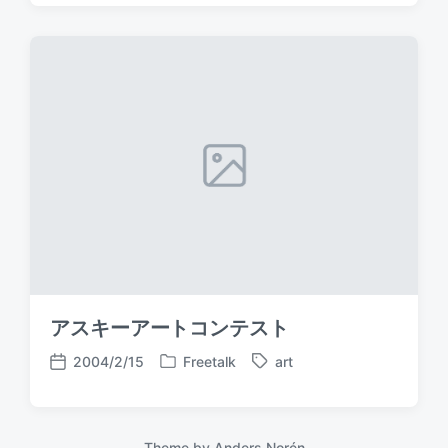
s
g
s
t
g
t
e
e
d
d
d
a
i
w
t
n
i
e
t
h
アスキーアートコンテスト
2004/2/15
Freetalk
art
P
T
P
o
a
o
s
g
s
t
g
t
Theme by
Anders Norén