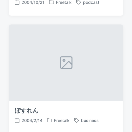
2004/10/21
Freetalk
podcast
P
T
P
o
a
o
s
g
s
t
g
t
e
e
d
d
d
a
i
w
t
n
i
e
t
h
ぽすれん
2004/2/14
Freetalk
business
P
T
P
o
a
o