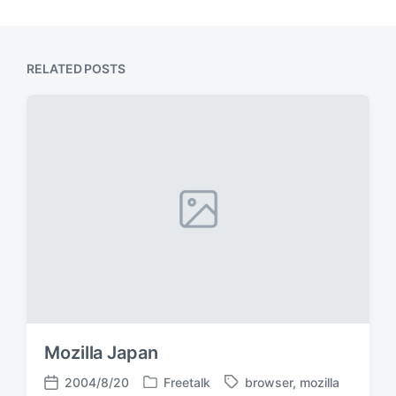
RELATED POSTS
Mozilla Japan
2004/8/20
Freetalk
browser
,
mozilla
P
T
P