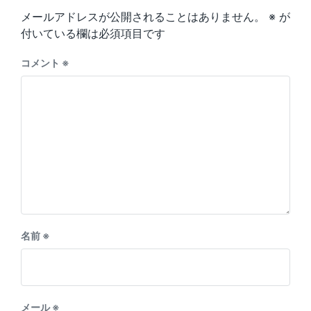
s
o
メールアドレスが公開されることはありません。
※
が
t
s
:
付いている欄は必須項目です
t
:
コメント
※
名前
※
メール
※