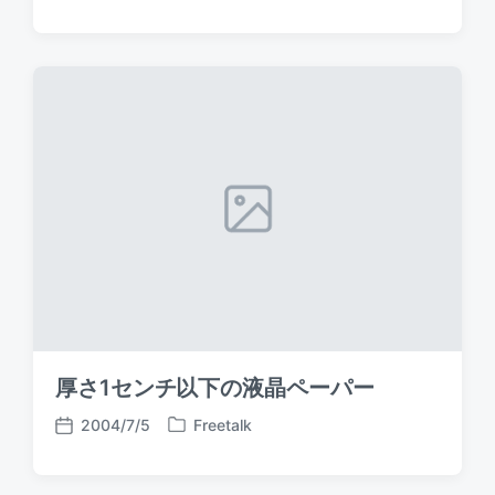
o
a
o
s
g
s
t
g
t
e
e
d
d
d
a
i
w
t
n
i
e
t
h
厚さ1センチ以下の液晶ペーパー
2004/7/5
Freetalk
P
P
o
o
s
s