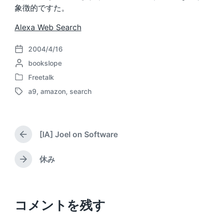
象徴的ですた。
Alexa Web Search
2004/4/16
P
P
bookslope
o
o
s
Freetalk
P
s
t
a9
,
amazon
,
search
o
t
d
T
s
e
a
a
t
d
t
g
e
b
e
g
d
[IA] Joel on Software
y
e
P
i
d
r
n
w
e
休み
N
v
i
e
i
t
x
o
h
t
u
p
コメントを残す
s
o
p