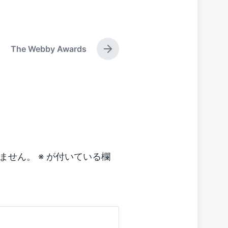
a
g
g
e
The Webby Awards
d
N
w
e
x
i
t
t
p
h
o
s
t
:
ません。
※
が付いている欄