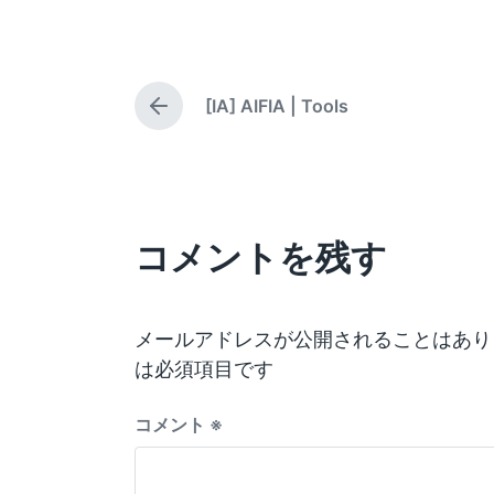
o
o
s
s
s
t
t
t
e
e
d
d
[IA] AIFIA | Tools
d
a
P
b
i
t
r
y
e
n
e
v
i
o
コメントを残す
u
s
p
o
s
メールアドレスが公開されることはあり
t
は必須項目です
:
コメント
※