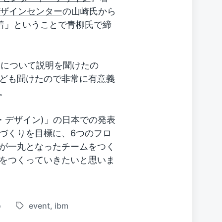
デザインセンター
の山崎氏から
定着」ということで青柳氏で締
Dについて説明を聞けたの
ども聞けたので非常に有意義
。
ド・デザイン)」の日本での発表
づくりを目標に、6つのフロ
が一丸となったチームをつく
をつくっていきたいと思いま
o
event
,
ibm
T