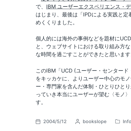
で、
IBM ユーザーエクスペリエンス・
はじまり、最後は「IPDによる実践と
めくくりました。
個人的には海外の事例などを題材にUC
と、ウェブサイトにおける取り組み方な
な時間を過ごすことができたと思います
このIBM「UCD (ユーザー・センター
をキッカケに、よりユーザー中心のモノ
ー・専門家を含んだ体制・ひとりひとり
っていき本当にユーザーが望む〈モノ〉
す。
2004/5/12
P
bookslope
Inf
P
P
o