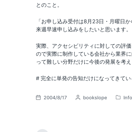
とのこと。
「お申し込み受付は8月23日・月曜日
来週早速申し込みをしたいと思います。
実際、アクセシビリティに対しての評価
ので実際に制作している会社から業界に
って難しい分野だけに今後の発展を考え
# 完全に単発の告知だけになってきてい
2004/8/17
P
bookslope
Inf
P
P
o
o
o
s
s
s
t
t
t
e
e
d