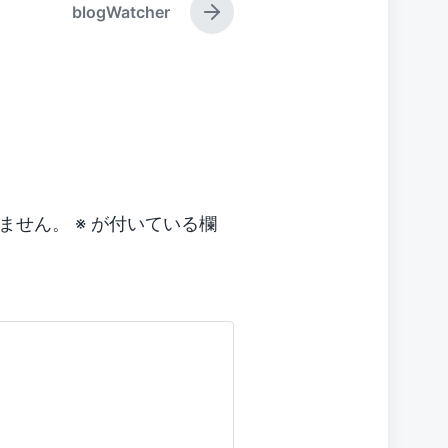
blogWatcher
d
N
w
e
x
i
t
t
p
h
o
s
t
:
ません。
※
が付いている欄