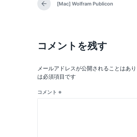
d
[Mac] Wolfram Publicon
d
a
P
b
i
t
r
y
e
n
e
v
i
o
コメントを残す
u
s
p
o
s
メールアドレスが公開されることはあり
t
は必須項目です
:
コメント
※