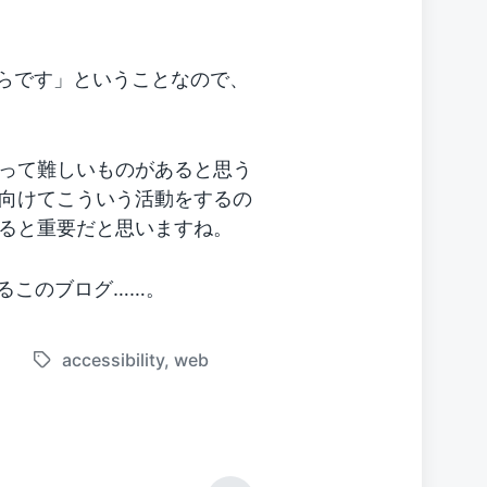
からです」ということなので、
って難しいものがあると思う
向けてこういう活動をするの
ると重要だと思いますね。
るこのブログ……。
o
accessibility
,
web
T
a
g
g
e