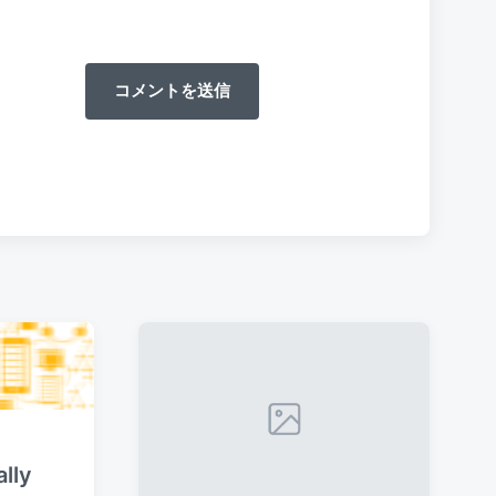
X
ally