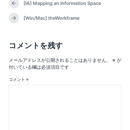
t
[IA] Mapping an Information Space
e
P
b
e
d
r
y
i
e
[Win/Mac] theWorkframe
N
v
n
e
i
x
o
t
u
p
コメントを残す
s
o
p
s
o
メールアドレスが公開されることはありません。
※
が
t
s
:
付いている欄は必須項目です
t
:
コメント
※