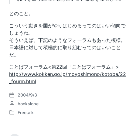
とのこと。
こういう動きを国がやりはじめるってのはいい傾向で
しょうね。
そういえば、下記のようなフォーラムもあった模様。
日本語に対して積極的に取り組むってのはいいこと
だ。
ことばフォーラム<第22回「ことばフォーラム」>
http://www.kokken.go.jp/moyoshimono/kotoba/22
_fourm.html
2004/9/3
P
P
bookslope
o
o
s
Freetalk
P
s
t
o
t
d
s
e
a
t
d