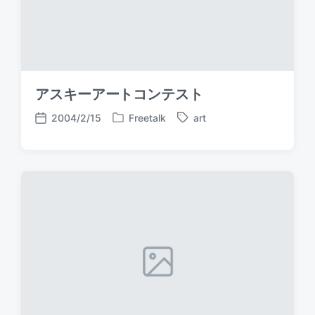
アスキーアートコンテスト
2004/2/15
Freetalk
art
P
T
P
o
a
o
s
g
s
t
g
t
e
e
d
d
d
a
i
w
t
n
i
e
t
h