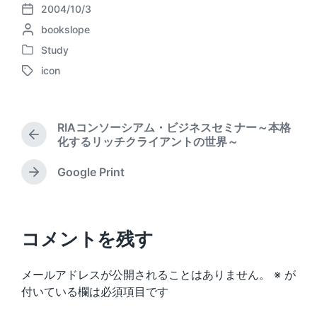
2004/10/3
P
P
bookslope
o
o
s
Study
P
s
t
icon
o
t
d
T
s
e
a
a
t
d
t
g
e
b
e
g
RIAコンソーシアム・ビジネスセミナー～本格
d
y
e
P
化するリッチクライアントの世界～
i
d
r
n
w
e
Google Print
N
i
v
e
t
i
x
o
h
t
u
p
コメントを残す
s
o
p
s
o
メールアドレスが公開されることはありません。
※
が
t
s
:
付いている欄は必須項目です
t
: