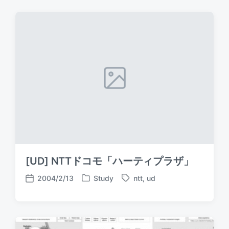
[UD] NTTドコモ「ハーティプラザ」
2004/2/13
Study
ntt
,
ud
P
T
P
o
a
o
s
g
s
t
g
t
e
e
d