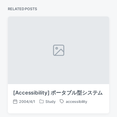
RELATED POSTS
[Accessibility] ポータブル型システム
2004/4/1
Study
accessibility
P
T
P
o
a
o
s
g
s