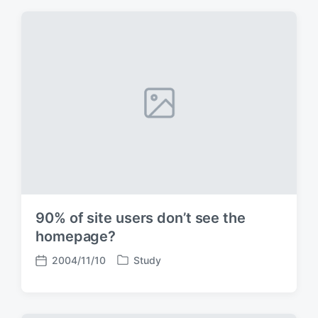
t
g
t
e
e
d
d
d
a
i
w
t
n
i
e
t
h
90% of site users don’t see the
homepage?
2004/11/10
Study
P
P
o
o
s
s
t
t