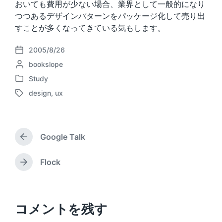
おいても費用が少ない場合、業界として一般的になり
つつあるデザインパターンをパッケージ化して売り出
すことが多くなってきている気もします。
2005/8/26
P
P
bookslope
o
o
s
Study
P
s
t
design
,
ux
o
t
d
T
s
e
a
a
t
d
t
g
e
b
e
g
d
Google Talk
y
e
P
i
d
r
n
w
e
Flock
N
v
i
e
i
t
x
o
h
t
u
p
コメントを残す
s
o
p