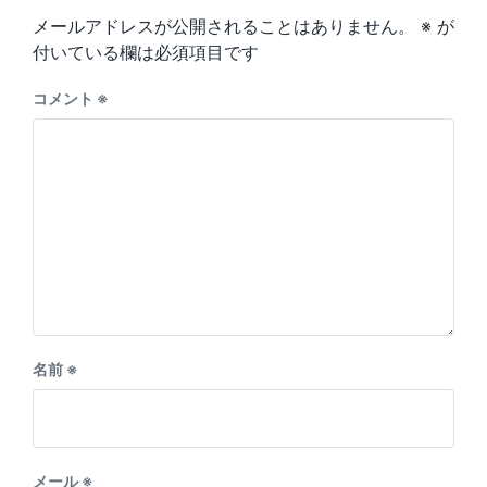
s
o
メールアドレスが公開されることはありません。
※
が
t
s
:
付いている欄は必須項目です
t
:
コメント
※
名前
※
メール
※