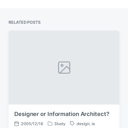
RELATED POSTS
Designer or Information Architect?
2005/12/18
Study
design
,
ia
P
T
P