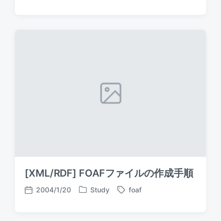
o
a
o
s
g
s
t
g
t
e
e
d
d
d
a
i
w
t
n
i
e
t
h
[XML/RDF] FOAFファイルの作成手順
2004/1/20
Study
foaf
P
T
P
o
a
o
s
g
s