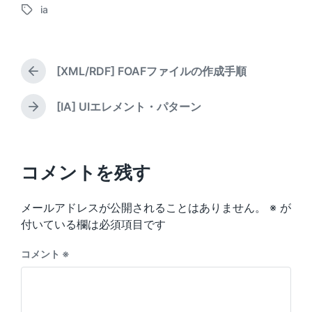
ia
o
t
d
T
s
e
a
a
t
d
t
g
e
b
e
g
d
[XML/RDF] FOAFファイルの作成手順
y
e
P
i
d
r
n
w
e
[IA] UIエレメント・パターン
N
v
i
e
i
t
x
o
h
t
u
p
コメントを残す
s
o
p
s
o
メールアドレスが公開されることはありません。
※
が
t
s
:
付いている欄は必須項目です
t
:
コメント
※