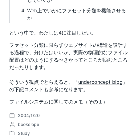
していくか
Web上でいかにファセット分類を機能させる
か
という中で、わたしは4に注目したい。
ファセット分類に限らずウェブサイトの構造を設計す
る過程で、分けたはいいが、実際の物理的なファイル
配置はどのようにするべきかってところが悩むところ
だったりします。
そういう視点でとらえると、「
underconcept blog
」
の下記コメントも参考になります。
ファイルシステムに関してのメモ（その１）
2004/1/20
P
P
bookslope
o
o
s
Study
P
s
t