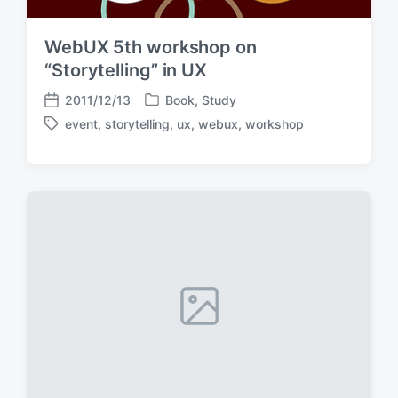
WebUX 5th workshop on
“Storytelling” in UX
2011/12/13
Book
,
Study
P
P
event
,
storytelling
,
ux
,
webux
,
workshop
o
o
T
s
s
a
t
t
g
e
d
g
d
a
e
i
t
d
n
e
w
i
t
h