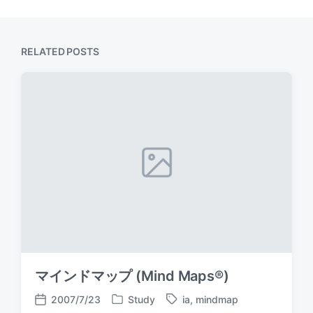
RELATED POSTS
マインドマップ (Mind Maps®)
2007/7/23
Study
ia
,
mindmap
P
T
P