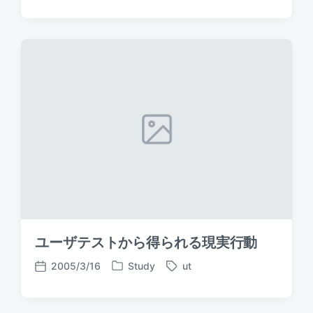
o
a
o
s
g
s
t
g
t
e
e
d
d
d
a
i
w
t
n
i
e
t
h
ユーザテストから得られる現実行動
2005/3/16
Study
ut
P
T
P
o
a
o
s
g
s