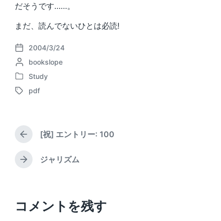
だそうです……。
まだ、読んでないひとは必読!
2004/3/24
P
P
bookslope
o
o
s
Study
P
s
t
pdf
o
t
d
T
s
e
a
a
t
d
t
g
e
b
e
g
d
[祝] エントリー: 100
y
e
P
i
d
r
n
w
e
ジャリズム
N
v
i
e
i
t
x
o
h
t
u
p
コメントを残す
s
o
p