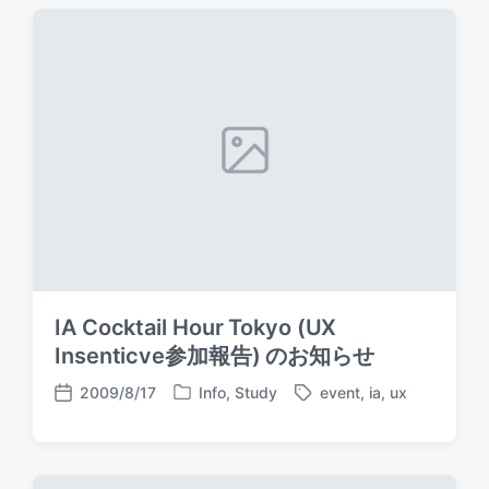
t
g
t
e
e
d
d
d
a
i
w
t
n
i
e
t
h
IA Cocktail Hour Tokyo (UX
Insenticve参加報告) のお知らせ
2009/8/17
Info
,
Study
event
,
ia
,
ux
P
T
P
o
a
o
s
g
s
t
g
t