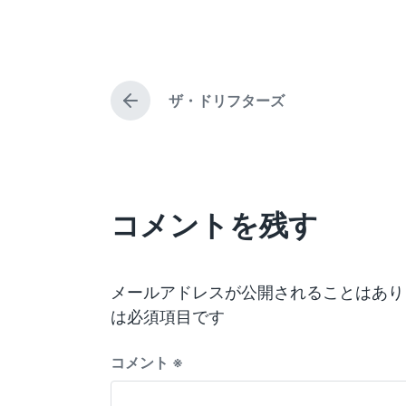
o
o
o
s
s
s
t
t
t
e
e
d
d
ザ・ドリフターズ
d
a
P
b
i
t
r
y
e
n
e
v
i
o
コメントを残す
u
s
p
o
s
メールアドレスが公開されることはあり
t
は必須項目です
:
コメント
※