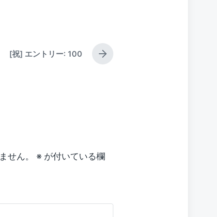
a
g
g
e
[祝] エントリー: 100
d
N
w
e
x
i
t
t
p
h
o
s
t
:
ません。
※
が付いている欄