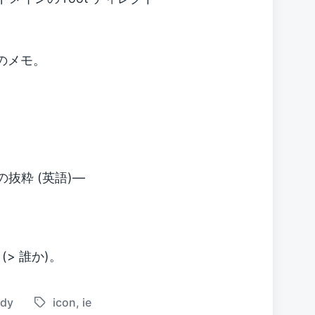
てのメモ。
の抜粋 (英語)―
> 誰か)。
udy
icon
,
ie
T