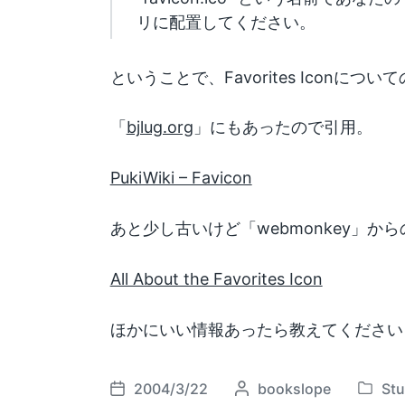
リに配置してください。
ということで、Favorites Iconについ
「
bjlug.org
」にもあったので引用。
PukiWiki – Favicon
あと少し古いけど「webmonkey」から
All About the Favorites Icon
ほかにいい情報あったら教えてください (
2004/3/22
P
bookslope
St
P
P