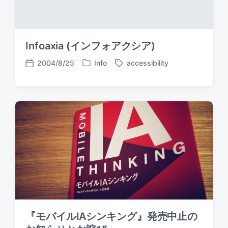
Infoaxia (インフォアクシア)
2004/8/25
Info
accessibility
P
T
P
o
a
o
s
g
s
t
g
t
e
e
d
d
d
a
i
w
t
n
i
e
t
h
『モバイルIAシンキング』発売中止の