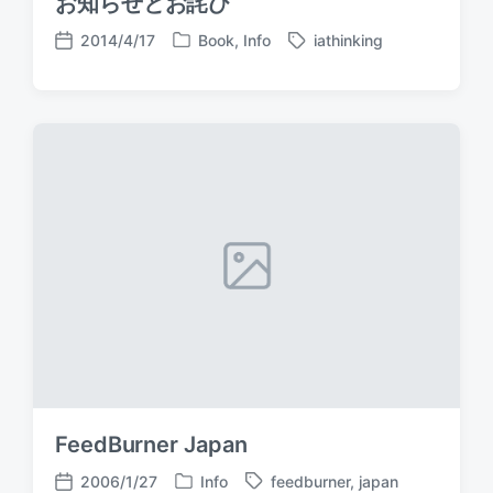
お知らせとお詫び
2014/4/17
Book
,
Info
iathinking
P
T
P
o
a
o
s
g
s
t
g
t
e
e
d
d
d
a
i
w
t
n
i
e
t
h
FeedBurner Japan
2006/1/27
Info
feedburner
,
japan
P
T
P