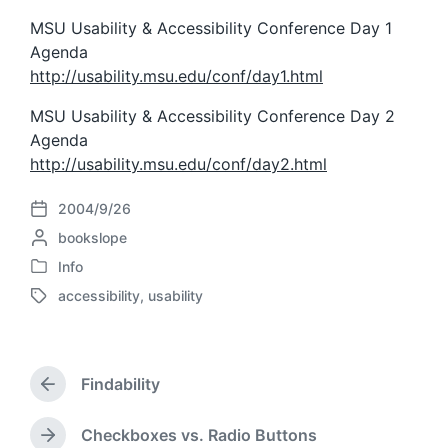
MSU Usability & Accessibility Conference Day 1
Agenda
http://usability.msu.edu/conf/day1.html
MSU Usability & Accessibility Conference Day 2
Agenda
http://usability.msu.edu/conf/day2.html
2004/9/26
P
P
bookslope
o
o
s
Info
P
s
t
accessibility
,
usability
o
t
d
T
s
e
a
a
t
d
t
g
e
b
e
g
d
Findability
y
e
P
i
d
r
n
w
e
Checkboxes vs. Radio Buttons
N