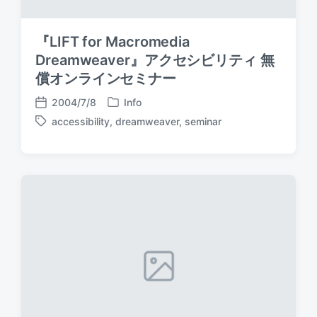
『LIFT for Macromedia
Dreamweaver』アクセシビリティ 無
償オンラインセミナー
2004/7/8
Info
P
P
accessibility
,
dreamweaver
,
seminar
o
o
T
s
s
a
t
t
g
e
d
g
d
a
e
i
t
d
n
e
w
i
t
h