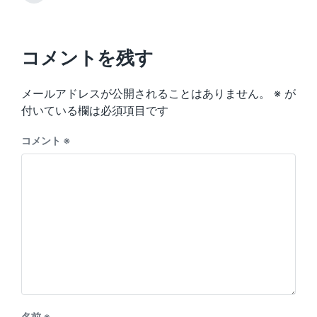
v
i
e
i
t
x
o
h
t
u
p
コメントを残す
s
o
p
s
o
メールアドレスが公開されることはありません。
※
が
t
s
:
付いている欄は必須項目です
t
:
コメント
※
名前
※