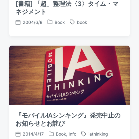
[書籍] 「超」整理法〈3〉タイム・マ
ネジメント
2004/6/8
Book
book
P
T
P
o
a
o
s
g
s
t
g
t
e
e
d
d
d
a
i
w
t
n
i
e
t
h
『モバイルIAシンキング』発売中止の
お知らせとお詫び
2014/4/17
Book
,
Info
iathinking
P
T
P