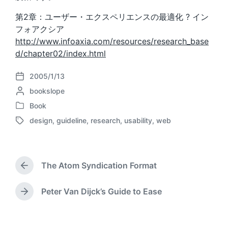
第2章：ユーザー・エクスペリエンスの最適化 ? イン
フォアクシア
http://www.infoaxia.com/resources/research_base
d/chapter02/index.html
2005/1/13
P
P
bookslope
o
o
s
Book
P
s
t
design
,
guideline
,
research
,
usability
,
web
o
t
d
T
s
e
a
a
t
d
t
g
e
b
e
g
d
The Atom Syndication Format
y
e
P
i
d
r
n
w
e
Peter Van Dijck’s Guide to Ease
N
v
i
e
i
t
x
o
h
t