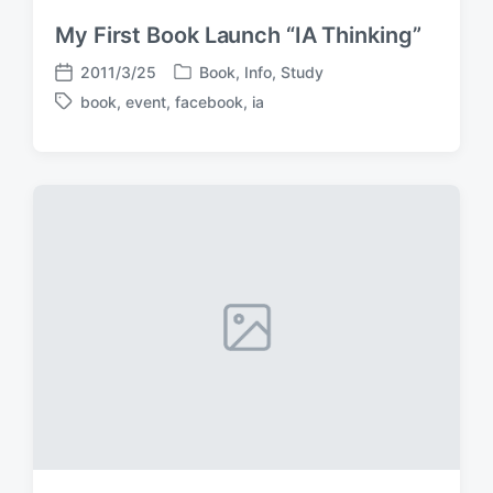
My First Book Launch “IA Thinking”
2011/3/25
Book
,
Info
,
Study
P
P
book
,
event
,
facebook
,
ia
o
o
T
s
s
a
t
t
g
e
d
g
d
a
e
i
t
d
n
e
w
i
t
h