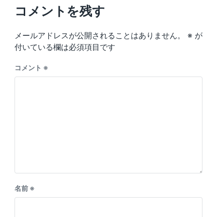
u
p
コメントを残す
s
o
p
s
o
メールアドレスが公開されることはありません。
※
が
t
s
:
付いている欄は必須項目です
t
:
コメント
※
名前
※