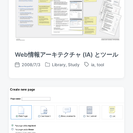
Web情報アーキテクチャ (IA) とツール
2008/7/3
Library
,
Study
ia
,
tool
P
T
P
o
a
o
s
g
s
t
g
t
e
e
d
d
d
a
i
w
t
n
i
e
t
h