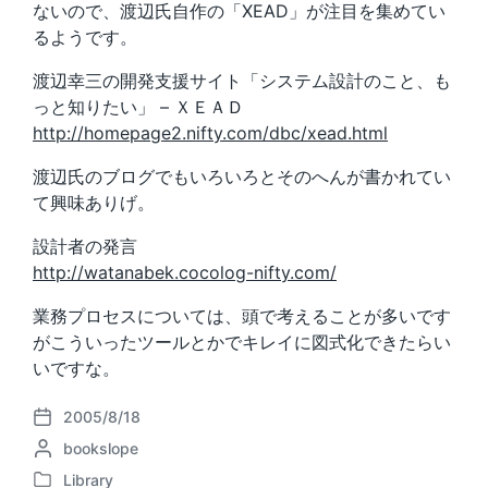
ないので、渡辺氏自作の「XEAD」が注目を集めてい
るようです。
渡辺幸三の開発支援サイト「システム設計のこと、も
っと知りたい」 – ＸＥＡＤ
http://homepage2.nifty.com/dbc/xead.html
渡辺氏のブログでもいろいろとそのへんが書かれてい
て興味ありげ。
設計者の発言
http://watanabek.cocolog-nifty.com/
業務プロセスについては、頭で考えることが多いです
がこういったツールとかでキレイに図式化できたらい
いですな。
2005/8/18
P
P
bookslope
o
o
s
Library