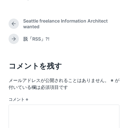
P
s
t
o
t
d
s
e
a
t
d
t
Seattle freelance Information Architect
e
b
P
e
wanted
d
r
y
i
e
脱「RSS」?!
N
n
v
e
i
x
o
t
u
p
コメントを残す
s
o
p
s
o
メールアドレスが公開されることはありません。
※
が
t
s
:
付いている欄は必須項目です
t
:
コメント
※