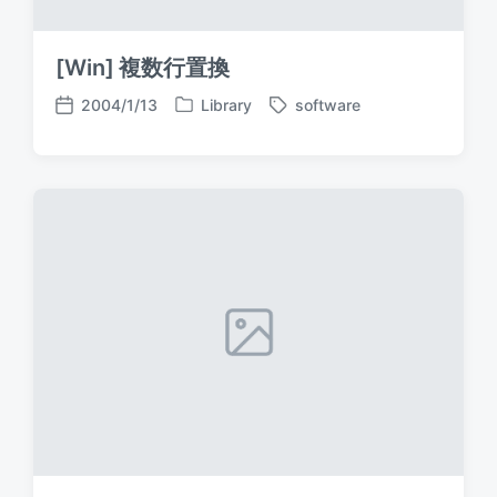
[Win] 複数行置換
2004/1/13
Library
software
P
T
P
o
a
o
s
g
s
t
g
t
e
e
d
d
d
a
i
w
t
n
i
e
t
h