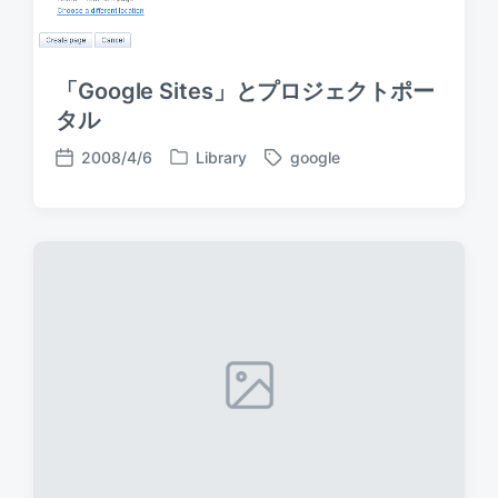
「Google Sites」とプロジェクトポー
タル
2008/4/6
Library
google
P
T
P
o
a
o
s
g
s
t
g
t
e
e
d
d
d
a
i
w
t
n
i
e
t
h