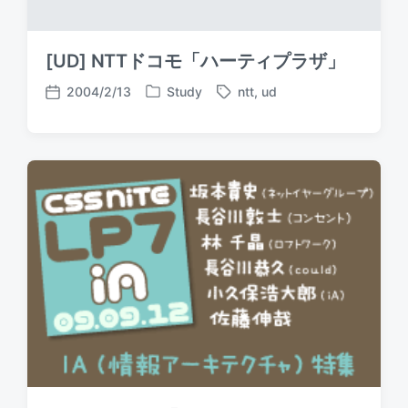
[UD] NTTドコモ「ハーティプラザ」
2004/2/13
Study
ntt
,
ud
P
T
P
o
a
o
s
g
s
t
g
t
e
e
d
d
d
a
i
w
t
n
i
e
t
h