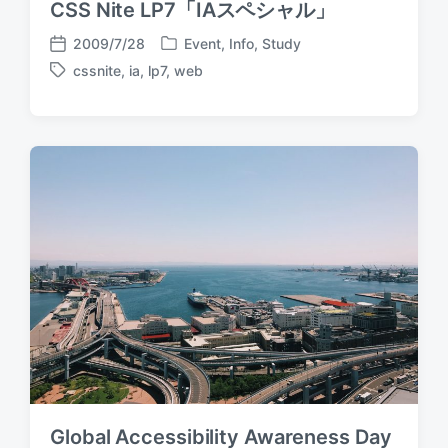
CSS Nite LP7「IAスペシャル」
2009/7/28
Event
,
Info
,
Study
P
P
cssnite
,
ia
,
lp7
,
web
o
o
T
s
s
a
t
t
g
e
d
g
d
a
e
i
t
d
n
e
w
i
t
h
Global Accessibility Awareness Day