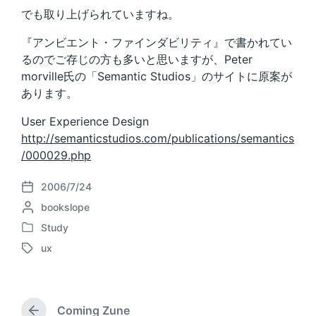
でも取り上げられていますね。
『アンビエント・ファインダビリティ』で書かれてい
るのでご存じの方も多いと思いますが、Peter
morville氏の「Semantic Studios」のサイトに原案が
あります。
User Experience Design
http://semanticstudios.com/publications/semantics
/000029.php
2006/7/24
P
P
bookslope
o
o
s
Study
P
s
t
ux
o
t
d
T
s
e
a
a
t
d
t
g
e
b
e
g
d
Coming Zune
y
e