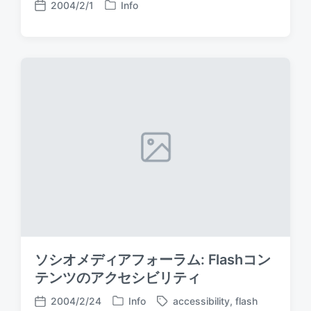
2004/2/1
Info
P
P
o
o
s
s
t
t
e
d
d
a
i
t
n
e
ソシオメディアフォーラム: Flashコン
テンツのアクセシビリティ
2004/2/24
Info
accessibility
,
flash
P
T
P