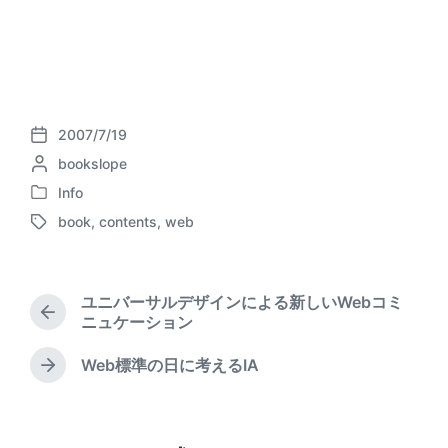
2007/7/19
P
P
bookslope
o
o
s
Info
P
s
t
book
,
contents
,
web
o
t
d
T
s
e
a
a
t
d
t
g
e
b
e
g
ユニバーサルデザインによる新しいWebコミ
d
y
e
P
ニュケーション
i
d
r
n
w
e
Web標準の日に考えるIA
N
i
v
e
t
i
x
o
h
t
u