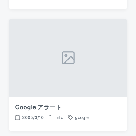
o
a
o
s
g
s
t
g
t
e
e
d
d
d
a
i
w
t
n
i
e
t
h
Google アラート
2005/3/10
Info
google
P
T
P
o
a
o
s
g
s