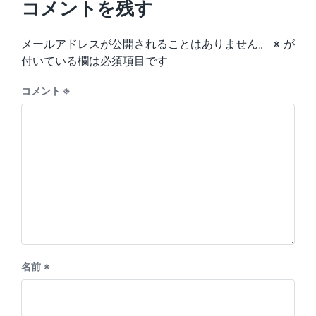
p
コメントを残す
s
o
p
s
o
メールアドレスが公開されることはありません。
※
が
t
s
:
付いている欄は必須項目です
t
:
コメント
※
名前
※