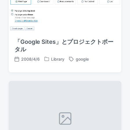
「Google Sites」とプロジェクトポー
タル
2008/4/6
Library
google
P
T
P
o
a
o
s
g
s
t
g
t
e
e
d
d
d
a
i
w
t
n
i
e
t
h