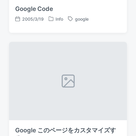
Google Code
2005/3/19
Info
google
P
T
P
o
a
o
s
g
s
t
g
t
e
e
d
d
d
a
i
w
t
n
i
e
t
h
Google このページをカスタマイズす