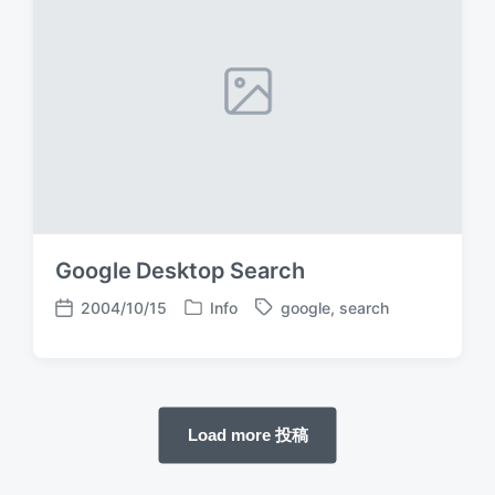
i
w
t
n
i
e
t
h
Google Desktop Search
2004/10/15
Info
google
,
search
P
T
P
o
a
o
s
g
s
t
g
t
e
e
d
d
d
Load more 投稿
a
i
w
t
n
i
e