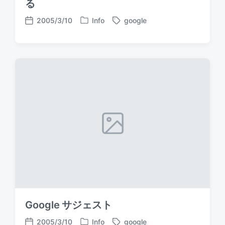
る
2005/3/10
Info
google
P
T
P
o
a
o
s
g
s
t
g
t
e
e
d
d
d
a
i
w
t
n
i
e
t
h
Google サジェスト
2005/3/10
Info
google