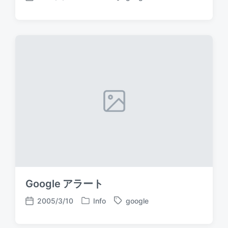
P
T
P
o
a
o
s
g
s
t
g
t
e
e
d
d
d
a
i
w
t
n
i
e
t
h
Google アラート
2005/3/10
Info
google
P
T
P
o
a
o
s
g
s