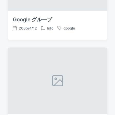
Google グループ
2005/4/12
Info
google
P
T
P
o
a
o
s
g
s
t
g
t
e
e
d
d
d
a
i
w
t
n
i
e
t
h