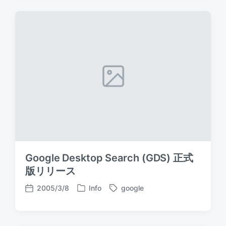
t
g
t
e
e
d
d
d
a
i
w
t
n
i
e
t
h
Google Desktop Search (GDS) 正式
版リリース
2005/3/8
Info
google
P
T
P
o
a
o
s
g
s
t
g
t