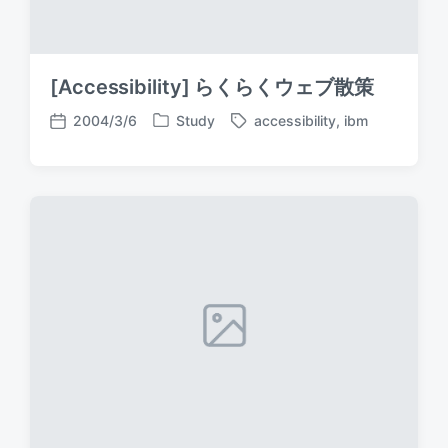
[Accessibility] らくらくウェブ散策
2004/3/6
Study
accessibility
,
ibm
P
T
P
o
a
o
s
g
s
t
g
t
e
e
d
d
d
a
i
w
t
n
i
e
t
h