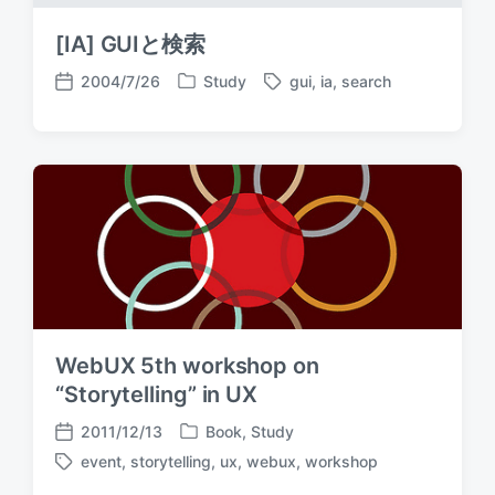
[IA] GUIと検索
2004/7/26
Study
gui
,
ia
,
search
P
T
P
o
a
o
s
g
s
t
g
t
e
e
d
d
d
a
i
w
t
n
i
e
t
h
WebUX 5th workshop on
“Storytelling” in UX
2011/12/13
Book
,
Study
P
P
event
,
storytelling
,
ux
,
webux
,
workshop
o
o
T
s
s
a