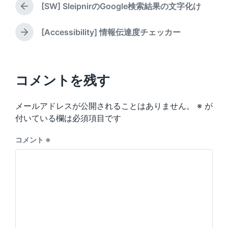
d
[SW] SleipnirのGoogle検索結果の文字化け
y
e
P
i
d
r
n
w
e
[Accessibility] 情報伝達度チェッカー
N
v
i
e
i
t
x
o
h
t
u
p
コメントを残す
s
o
p
s
o
メールアドレスが公開されることはありません。
※
が
t
s
:
付いている欄は必須項目です
t
:
コメント
※