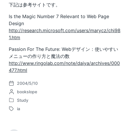
下記は参考サイトです。
Is the Magic Number 7 Relevant to Web Page
Design
http://research.microsoft.com/users/marycz/chi98
1.htm
Passion For The Future: Webデザイン：使いやすい
メニューの作り方と魔法の数
http://www.ringolab.com/note/daiya/archives/000
477.html
2004/5/10
P
P
bookslope
o
o
s
Study
P
s
t
ia
o
t
d
T
s
e
a
a
t
d
t
g
e
b
e
g