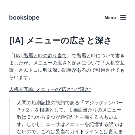
bookslope
Menu
[IA] メニューの広さと深さ
「
[IA] 階層とIDの割り当て
」で階層とIDについて書き
ましたが、メニューの広さと深さについて「人机交互
論」さんトコに興味深い記事があるので引用させても
らいます。
人机交互論: メニューの“広さ”と“深さ”
人間の短期記憶の制約である「マジックナンバー
７±２」を根拠として、１画面当たりのメニュー
数は５つから９つが適切だと主張する人もいま
す。しかし、ユーザはメニューを記憶する訳では
ないので、これは妥当なガイドラインとは言えま