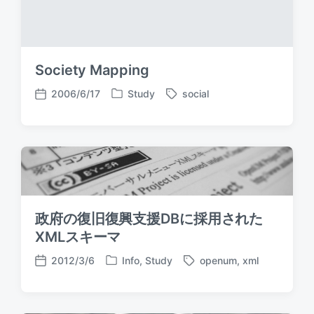
Society Mapping
2006/6/17
Study
social
P
T
P
o
a
o
s
g
s
t
g
t
e
e
d
d
d
a
i
w
t
n
i
e
政府の復旧復興支援DBに採用された
t
h
XMLスキーマ
2012/3/6
Info
,
Study
openum
,
xml
P
T
P
o
a
o
s
g
s
t
g
t