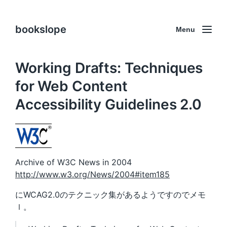
bookslope
Menu
Working Drafts: Techniques
for Web Content
Accessibility Guidelines 2.0
Archive of W3C News in 2004
http://www.w3.org/News/2004#item185
にWCAG2.0のテクニック集があるようですのでメモ
ｌ。