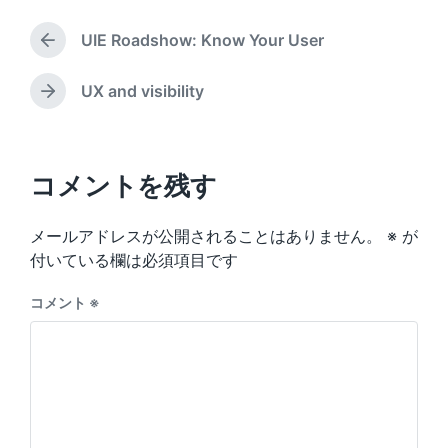
t
g
e
b
e
g
d
UIE Roadshow: Know Your User
y
e
P
i
d
r
n
w
e
UX and visibility
N
v
i
e
i
t
x
o
h
t
u
p
コメントを残す
s
o
p
s
o
メールアドレスが公開されることはありません。
※
が
t
s
:
付いている欄は必須項目です
t
:
コメント
※