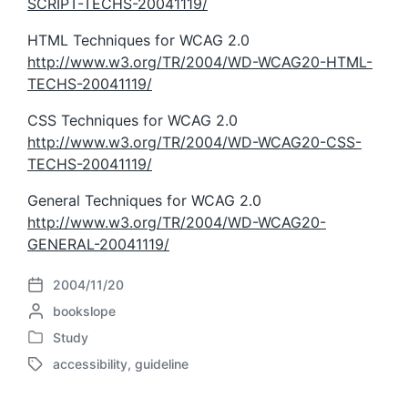
SCRIPT-TECHS-20041119/
HTML Techniques for WCAG 2.0
http://www.w3.org/TR/2004/WD-WCAG20-HTML-
TECHS-20041119/
CSS Techniques for WCAG 2.0
http://www.w3.org/TR/2004/WD-WCAG20-CSS-
TECHS-20041119/
General Techniques for WCAG 2.0
http://www.w3.org/TR/2004/WD-WCAG20-
GENERAL-20041119/
2004/11/20
P
P
bookslope
o
o
s
Study
P
s
t
accessibility
,
guideline
o
t
d
T
s
e
a
a
t
d