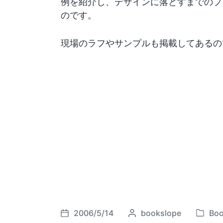
例を紹介し、デザインに落とすまでのプ
のです。
現場のラフやサンプルも掲載してあるの
2006/5/14
P
bookslope
Bo
P
P