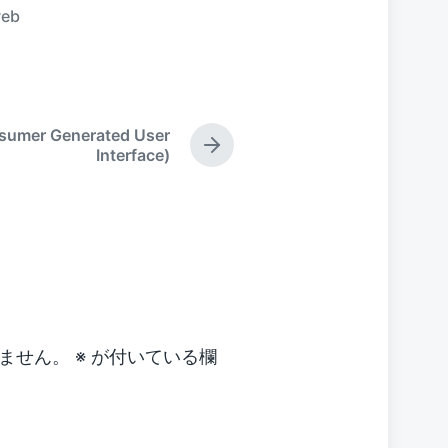
eb
sumer Generated User
N
Interface)
e
x
t
p
o
s
t
:
ません。
※
が付いている欄