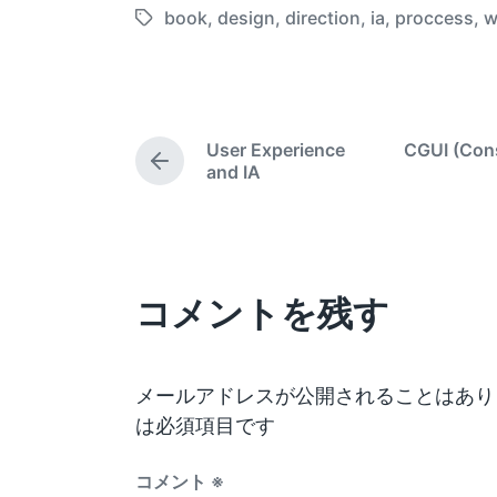
o
o
o
book
,
design
,
direction
,
ia
,
proccess
,
w
T
s
s
s
a
t
t
t
g
e
e
d
g
d
d
a
e
b
i
User Experience
CGUI (Con
t
d
y
P
and IA
n
e
w
r
e
i
v
t
i
h
o
コメントを残す
u
s
p
o
s
メールアドレスが公開されることはあり
t
は必須項目です
:
コメント
※