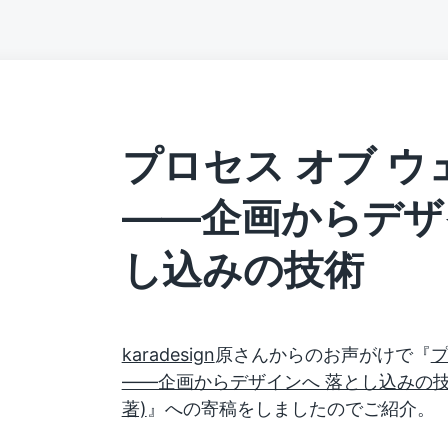
プロセス オブ 
――企画からデザ
し込みの技術
karadesign
原さんからのお声がけで『
プ
――企画からデザインへ 落とし込みの技術 (W
著)
』への寄稿をしましたのでご紹介。