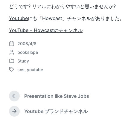
どうです? リアルにわかりやすいと思いませんか?
Youtube
にも「Howcast」チャンネルがありました。
YouTube – Howcastのチャンネル
2008/4/8
P
P
bookslope
o
o
s
Study
P
s
t
sns
,
youtube
o
t
d
T
s
e
a
a
t
d
t
g
e
b
e
g
d
Presentation like Steve Jobs
y
e
P
i
d
r
n
w
e
Youtube ブランドチャンネル
N
v
i
e
i
t
x
o
h
t