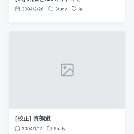
2004/2/26
Study
ia
P
T
P
o
a
o
s
g
s
t
g
t
e
e
d
d
d
a
i
w
t
n
i
e
t
h
[校正] 真鵺道
2004/1/17
Study
P
P