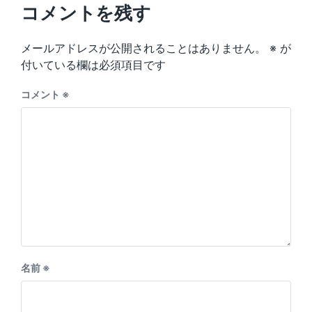
u
p
コメントを残す
s
o
p
s
o
メールアドレスが公開されることはありません。
※
が
t
s
:
付いている欄は必須項目です
t
:
コメント
※
名前
※