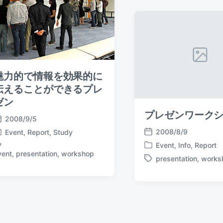
t
d
e
e
i
d
n
w
i
t
h
魅力的で情報を効果的に
伝えることができるプレ
ゼン
プレゼンワーク
2008/9/5
2008/8/9
Event
,
Report
,
Study
P
Event
,
Info
,
Report
o
P
vent
,
presentation
,
workshop
s
presentation
,
works
o
T
t
s
a
d
t
g
a
e
g
t
d
e
e
i
d
n