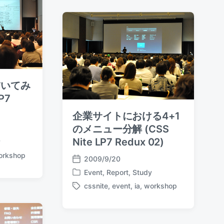
g
d
a
e
i
t
d
n
e
w
i
t
h
描いてみ
P7
企業サイトにおける4+1
のメニュー分解 (CSS
Nite LP7 Redux 02)
y
orkshop
2009/9/20
P
Event
,
Report
,
Study
o
P
s
cssnite
,
event
,
ia
,
workshop
o
T
t
s
a
d
t
g
a
e
g