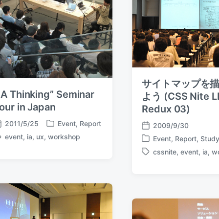
サイトマップを
IA Thinking” Seminar
よう (CSS Nite L
our in Japan
Redux 03)
2011/5/25
Event
,
Report
2009/9/30
P
P
event
,
ia
,
ux
,
workshop
o
Event
,
Report
,
Stud
o
P
s
s
cssnite
,
event
,
ia
,
w
o
T
t
t
s
a
e
d
t
g
d
a
e
g
i
t
d
e
n
e
i
d
n
w