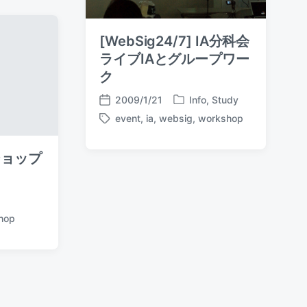
[WebSig24/7] IA分科会
ライブIAとグループワー
ク
2009/1/21
Info
,
Study
P
P
event
,
ia
,
websig
,
workshop
o
o
T
s
s
a
t
t
g
ショップ
e
d
g
d
a
e
i
t
d
n
e
w
hop
i
t
h