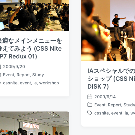
i
t
h
最適なメインメニューを
考えてみよう (CSS Nite
P7 Redux 01)
2009/9/20
IAスペシャルで
Event
,
Report
,
Study
ショップ (CSS Nit
cssnite
,
event
,
ia
,
workshop
DISK 7)
2009/9/14
P
Event
,
Report
,
Stud
o
P
s
cssnite
,
event
,
ia
,
w
o
T
t
s
a
d
t
g
a
e
g