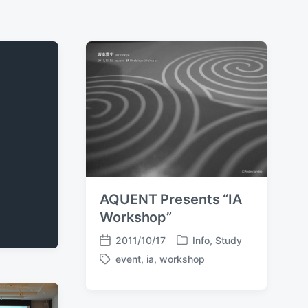
AQUENT Presents “IA
Workshop”
2011/10/17
Info
,
Study
P
P
event
,
ia
,
workshop
o
o
T
s
s
a
t
t
g
e
d