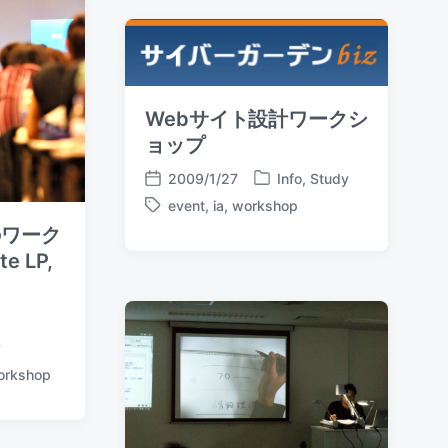
t
d
e
e
i
d
n
w
i
t
Webサイト設計ワークシ
h
ョップ
2009/1/27
Info
,
Study
P
P
event
,
ia
,
workshop
o
o
T
s
s
のワーク
a
t
t
g
e LP,
e
d
g
d
a
e
i
t
d
n
e
w
y
i
orkshop
t
h