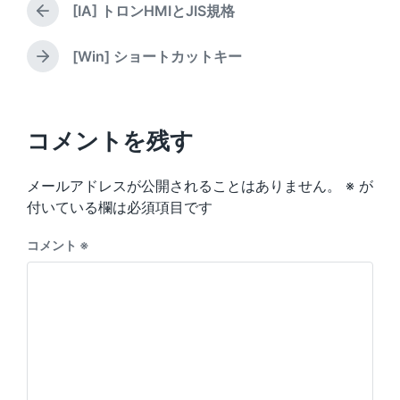
d
[IA] トロンHMIとJIS規格
y
e
P
i
d
r
n
w
e
[Win] ショートカットキー
N
v
i
e
i
t
x
o
h
t
u
p
コメントを残す
s
o
p
s
o
メールアドレスが公開されることはありません。
※
が
t
s
:
付いている欄は必須項目です
t
:
コメント
※