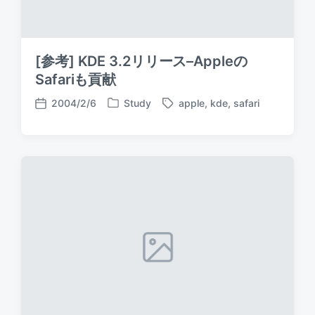
[参考] KDE 3.2リリース–Appleの
Safariも貢献
2004/2/6
Study
apple
,
kde
,
safari
P
T
P
o
a
o
s
g
s
t
g
t
e
e
d
d
d
a
i
w
t
n
i
e
t
h