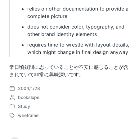
relies on other documentation to provide a
complete picture
does not consider color, typography, and
other brand identity elements
requires time to wrestle with layout details,
which might change in final design anyway
常日頃疑問に思っていることや不安に感じることが含
まれていて非常に興味深いです。
2004/1/28
P
P
bookslope
o
o
s
Study
P
s
t
wireframe
o
t
d
T
s
e
a
a
t
d
t
g
e
b
e
g