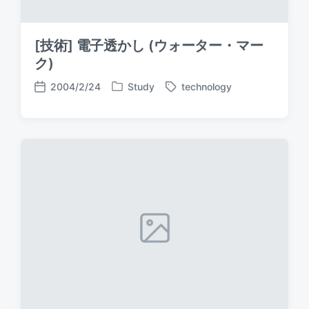
[技術] 電子透かし (ウォーター・マー
ク)
2004/2/24
Study
technology
P
T
P
o
a
o
s
g
s
t
g
t
e
e
d
d
d
a
i
w
t
n
i
e
t
h