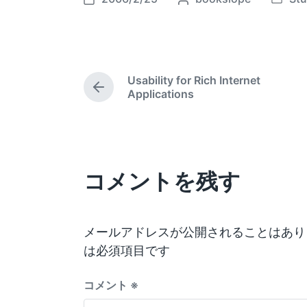
P
P
o
o
o
s
s
s
t
t
t
e
e
d
Usability for Rich Internet
d
d
a
P
Applications
b
i
t
r
y
e
n
e
v
i
o
コメントを残す
u
s
p
o
s
メールアドレスが公開されることはあり
t
は必須項目です
:
コメント
※