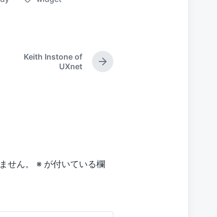
T
a
g
g
e
Keith Instone of
d
N
UXnet
w
e
x
i
t
t
p
h
o
s
t
:
ません。
※
が付いている欄