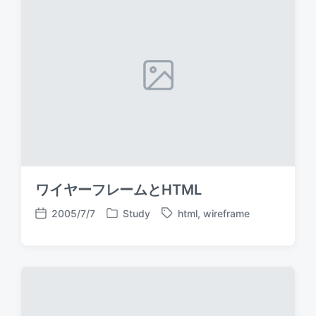
d
d
a
i
w
t
n
i
e
t
h
ワイヤーフレームとHTML
2005/7/7
Study
html
,
wireframe
P
T
P
o
a
o
s
g
s
t
g
t
e
e
d
d
d
a
i
w
t