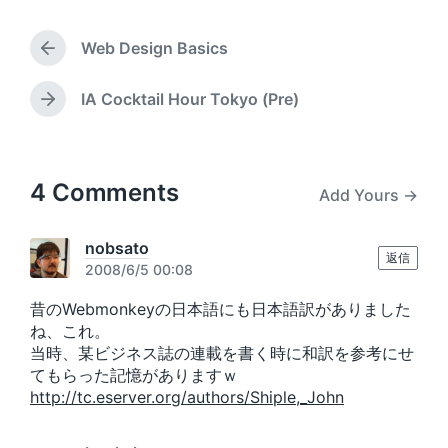
t
d
t
g
e
b
e
g
d
Web Design Basics
y
e
P
i
d
r
n
w
e
IA Cocktail Hour Tokyo (Pre)
N
v
i
e
i
t
x
o
h
t
u
p
4 Comments
Add Yours →
s
o
p
s
o
t
nobsato
s
返信
:
2008/6/5 00:08
t
:
昔のWebmonkeyの日本語にも日本語訳がありました
ね、これ。
当時、某ビジネス誌の連載を書く時に和訳を参考にせ
てもらった記憶がありますｗ
http://tc.eserver.org/authors/Shiple,_John