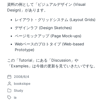
資料の例として「ビジュアルデザイン (Visual
Design)」があります。
レイアウト・グリッドシステム (Layout Grids)
デザインラフ (Design Sketches)
ページモックアップ (Page Mock-ups)
Webベースのプロトタイプ (Web-based
Prototype)
この「Tutorial」にある「Discussion」や
「Examples」は今後の更新を見ていきたいですな。
2008/6/4
P
P
bookslope
o
o
s
Study
P
s
t
ia
o
t
d
T
s
e
a
a