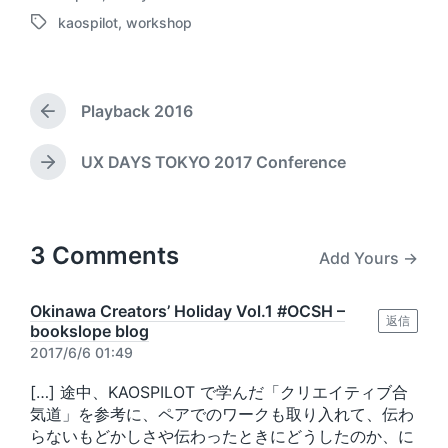
P
s
t
kaospilot
,
workshop
o
t
d
T
s
e
a
a
t
d
t
g
e
b
e
g
d
Playback 2016
y
e
P
i
d
r
n
w
e
UX DAYS TOKYO 2017 Conference
N
v
i
e
i
t
x
o
h
t
u
p
3 Comments
Add Yours →
s
o
p
s
o
t
Okinawa Creators’ Holiday Vol.1 #OCSH –
s
返信
:
bookslope blog
t
2017/6/6 01:49
:
[…] 途中、KAOSPILOT で学んだ「クリエイティブ合
気道」を参考に、ペアでのワークも取り入れて、伝わ
らないもどかしさや伝わったときにどうしたのか、に