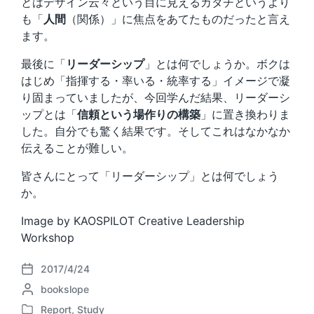
とはデザイン云々という目に見えるカタチというより
も「
人間
（関係）」に焦点をあてたものだったと言え
ます。
最後に「
リーダーシップ
」とは何でしょうか。ボクは
はじめ「指揮する・率いる・統率する」イメージで凝
り固まっていましたが、今回学んだ結果、リーダーシ
ップとは「
信頼という場作りの構築
」に置き換わりま
した。自分でも驚く結果です。そしてこれはなかなか
伝えることが難しい。
皆さんにとって「リーダーシップ」とは何でしょう
か。
Image by KAOSPILOT Creative Leadership
Workshop
2017/4/24
P
P
bookslope
o
o
s
Report
,
Study