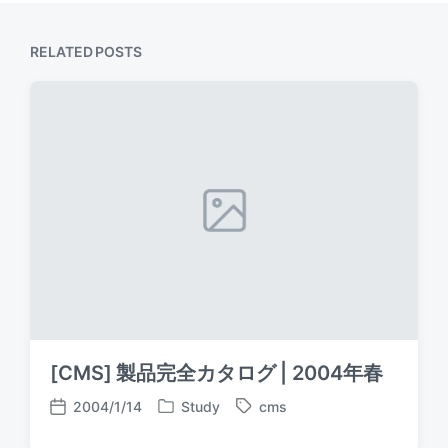
RELATED POSTS
[CMS] 製品完全カタログ | 2004年春
2004/1/14
Study
cms
P
T
P
o
a
o