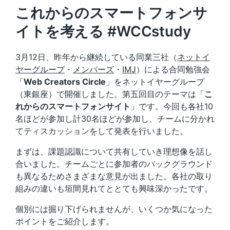
これからのスマートフォンサ
イトを考える #WCCstudy
3月12日、昨年から継続している同業三社（
ネットイ
ヤーグループ
・
メンバーズ
・
IMJ
）による合同勉強会
「
Web Creators Circle
」をネットイヤーグループ
（東銀座）で開催しました。第五回目のテーマは「
こ
れからのスマートフォンサイト
」です。今回も各社10
名ほどが参加し計30名ほどが参加し、チームに分かれ
てティスカッションをして発表を行いました。
まずは、課題認識について共有していき理想像を話し
合いました。チームごとに参加者のバックグラウンド
も異なるためさまざまな意見が出ました。各社の取り
組みの違いも垣間見れてととても興味深かったです。
個別には掘り下げられませんが、いくつか気になった
ポイントをご紹介します。