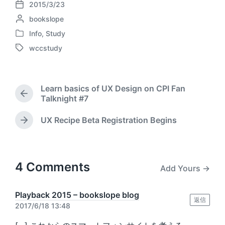
2015/3/23
P
P
bookslope
o
o
s
Info
,
Study
P
s
t
wccstudy
o
t
d
T
s
e
a
a
t
d
t
g
e
b
e
g
Learn basics of UX Design on CPI Fan
d
y
e
P
Talknight #7
i
d
r
n
w
e
UX Recipe Beta Registration Begins
N
i
v
e
t
i
x
o
h
t
u
p
4 Comments
s
Add Yours →
o
p
s
o
t
Playback 2015 – bookslope blog
s
返信
:
2017/6/18 13:48
t
: