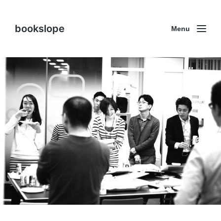
bookslope
Menu