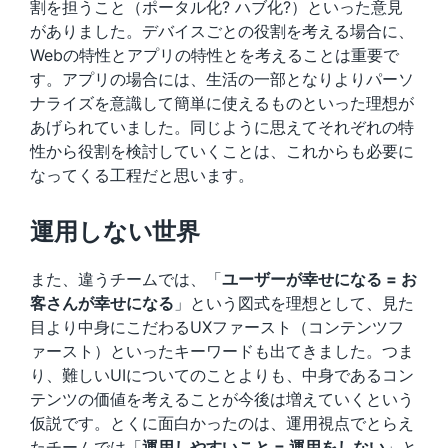
割を担うこと（ポータル化? ハブ化?）といった意見
がありました。デバイスごとの役割を考える場合に、
Webの特性とアプリの特性とを考えることは重要で
す。アプリの場合には、生活の一部となりよりパーソ
ナライズを意識して簡単に使えるものといった理想が
あげられていました。同じように思えてそれぞれの特
性から役割を検討していくことは、これからも必要に
なってくる工程だと思います。
運用しない世界
また、違うチームでは、「
ユーザーが幸せになる = お
客さんが幸せになる
」という図式を理想として、見た
目より中身にこだわるUXファースト（コンテンツフ
ァースト）といったキーワードも出てきました。つま
り、難しいUIについてのことよりも、中身であるコン
テンツの価値を考えることが今後は増えていくという
仮説です。とくに面白かったのは、運用視点でとらえ
たチームでは「
運用しやすいこと = 運用をしない
」と