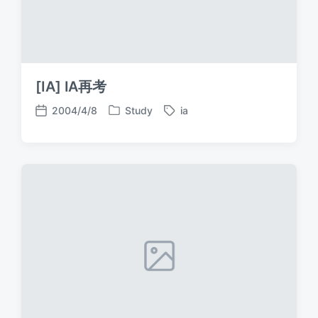
[IA] IA再考
2004/4/8
Study
ia
P
T
P
o
a
o
s
g
s
t
g
t
e
e
d
d
d
a
i
w
t
n
i
e
t
h